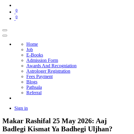
0
0
Home
Job
E-Books
Admission Form
Awards And Recogniation
Astrologer Registration
Fees Payment
Blogs
Pathsala
Referral
Sign in
Makar Rashifal 25 May 2026: Aaj
Badlegi Kismat Ya Badhegi Uljhan?