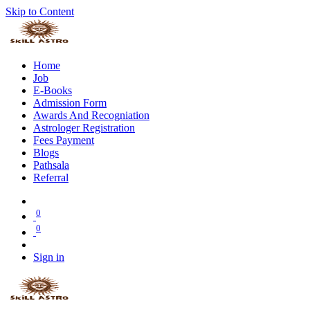
Skip to Content
Home
Job
E-Books
Admission Form
Awards And Recogniation
Astrologer Registration
Fees Payment
Blogs
Pathsala
Referral
0
0
Sign in