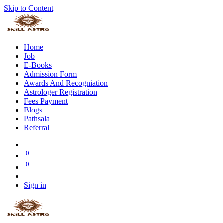
Skip to Content
Home
Job
E-Books
Admission Form
Awards And Recogniation
Astrologer Registration
Fees Payment
Blogs
Pathsala
Referral
0
0
Sign in