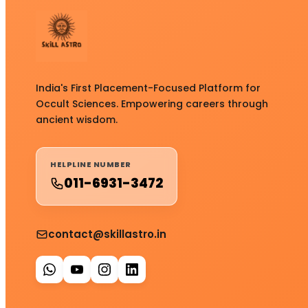
India's First Placement-Focused Platform for
Occult Sciences. Empowering careers through
ancient wisdom.
HELPLINE NUMBER
011-6931-3472
contact@skillastro.in