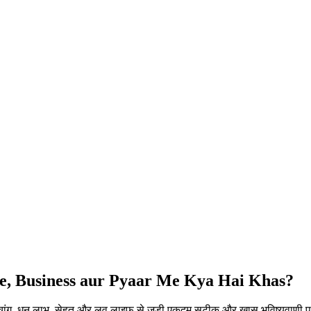
ce, Business aur Pyaar Me Kya Hai Khas?
पंचांग, धन लाभ, सेहत और लव लाइफ से जुड़ी एकदम सटीक और खास भविष्यवाणी प