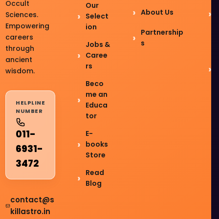
Occult
Our
About Us
Sciences.
Select
Empowering
ion
Partnership
careers
s
Jobs &
through
Caree
ancient
rs
wisdom.
Beco
me an
HELPLINE
Educa
NUMBER
tor
011-
E-
books
6931-
Store
3472
Read
Blog
contact@s
killastro.in