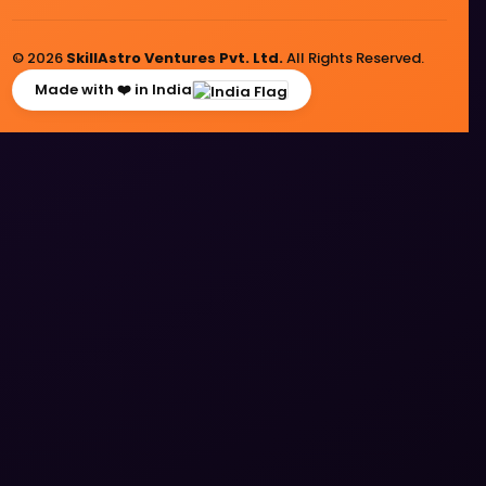
© 2026
SkillAstro Ventures Pvt. Ltd.
All Rights Reserved.
Made with ❤️ in India