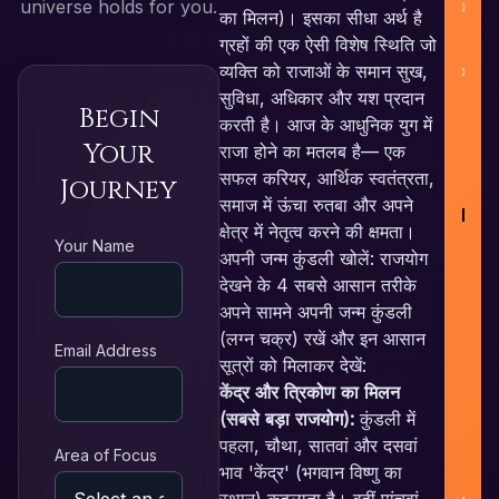
universe holds for you.
का मिलन)। इसका सीधा अर्थ है
ग्रहों की एक ऐसी विशेष स्थिति जो
व्यक्ति को राजाओं के समान सुख,
सुविधा, अधिकार और यश प्रदान
Begin
करती है। आज के आधुनिक युग में
Your
राजा होने का मतलब है— एक
सफल करियर, आर्थिक स्वतंत्रता,
Journey
समाज में ऊंचा रुतबा और अपने
RE
क्षेत्र में नेतृत्व करने की क्षमता।
Your Name
अपनी जन्म कुंडली खोलें: राजयोग
देखने के 4 सबसे आसान तरीके
F
अपने सामने अपनी जन्म कुंडली
(लग्न चक्र) रखें और इन आसान
L
Email Address
सूत्रों को मिलाकर देखें:
N
केंद्र और त्रिकोण का मिलन
(सबसे बड़ा राजयोग):
कुंडली में
पहला, चौथा, सातवां और दसवां
Area of Focus
भाव 'केंद्र' (भगवान विष्णु का
P
स्थान) कहलाता है। वहीं पांचवां