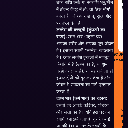
&
उच्च राशि कर्क या स्वराशि धनु/मीन
GU
में होकर केंद्र में हो, तो
'हंस योग'
बनता है, जो अपार ज्ञान, सुख और
REC
प्रतिष्ठा देता है।
लग्नेश की मजबूती (कुंडली का
GU
राजा):
लग्न भाव (पहला घर)
आपका शरीर और आपका पूरा जीवन
है। इसका स्वामी 'लग्नेश' कहलाता
SECURE
है। अगर लग्नेश कुंडली में मजबूत
PAYMEN
स्थिति में है (उच्च का है, या शुभ
ग्रहों के साथ है), तो वह अकेला ही
हजार दोषों को दूर कर देता है और
जीवन में सफलता का मार्ग प्रशस्त
करता है।
दशम भाव (कर्म भाव) का रहस्य:
© 
दसवां घर आपके करियर, शोहरत
Ski
और सत्ता का है। यदि इस घर का
Ven
स्वामी ग्यारहवें (लाभ), दूसरे (धन)
Pvt
या नौवें (भाग्य) घर के स्वामी के
All