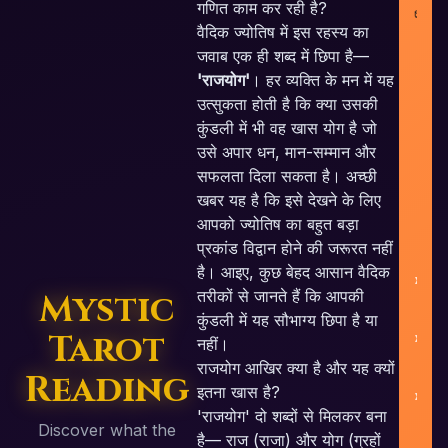
co
गणित काम कर रही है?
i
वैदिक ज्योतिष में इस रहस्य का
जवाब एक ही शब्द में छिपा है—
'राजयोग'
। हर व्यक्ति के मन में यह
उत्सुकता होती है कि क्या उसकी
कुंडली में भी वह खास योग है जो
उसे अपार धन, मान-सम्मान और
सफलता दिला सकता है। अच्छी
U
खबर यह है कि इसे देखने के लिए
आपको ज्योतिष का बहुत बड़ा
प्रकांड विद्वान होने की जरूरत नहीं
है। आइए, कुछ बेहद आसान वैदिक
तरीकों से जानते हैं कि आपकी
Mystic
कुंडली में यह सौभाग्य छिपा है या
Tarot
नहीं।
राजयोग आखिर क्या है और यह क्यों
Reading
इतना खास है?
'राजयोग' दो शब्दों से मिलकर बना
Discover what the
है— राज (राजा) और योग (ग्रहों
B