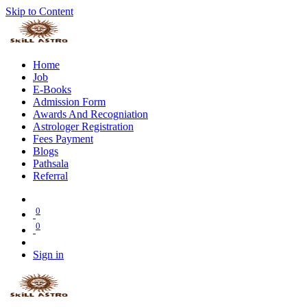
Skip to Content
Home
Job
E-Books
Admission Form
Awards And Recogniation
Astrologer Registration
Fees Payment
Blogs
Pathsala
Referral
0
0
Sign in