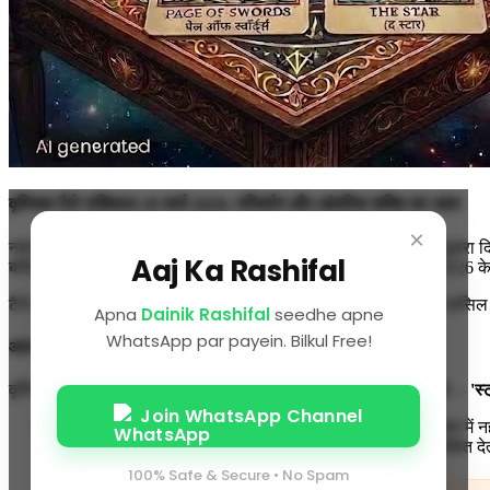
वृश्चिक टैरो राशिफल 20 मार्च 2026: परिवर्तन और आंतरिक शक्ति का उदय
×
नमस्ते वृश्चिक राशि के रहस्यमयी और जुझारू दोस्तों! चैत्र नवरात्रि का दूस
Aaj Ka Rashifal
बल्कि 'पुराने को छोड़कर नए की शुरुआत' का प्रतीक है। आज, 20 मार्च 2026 के
टैरो की ऊर्जा आज आपको अपनी सीमाओं से बाहर निकलने और कुछ बड़ा हासिल करने 
Apna
Dainik Rashifal
seedhe apne
WhatsApp par payein. Bilkul Free!
आज का मुख्य कार्ड: स्ट्रेंथ (शक्ति)
वृश्चिक राशि वालों, आज आपके लिए साहस का सबसे बड़ा कार्ड निकला है—
'स्ट
Join WhatsApp Channel
अर्थ:
यह कार्ड बताता है कि आज आपकी असली ताकत शारीरिक बल में नहीं,
लेंगे। यह कार्ड शत्रुओं पर विजय और खुद पर नियंत्रण पाने का संके
100% Safe & Secure • No Spam