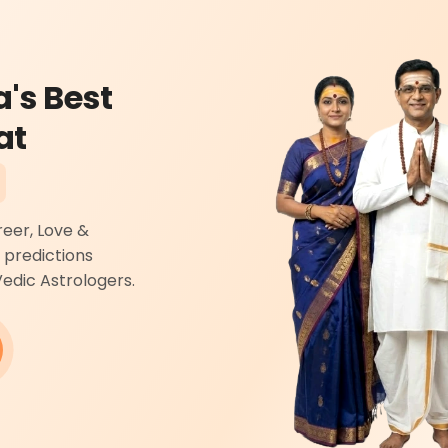
a's Best
at
reer, Love &
 predictions
Vedic Astrologers.