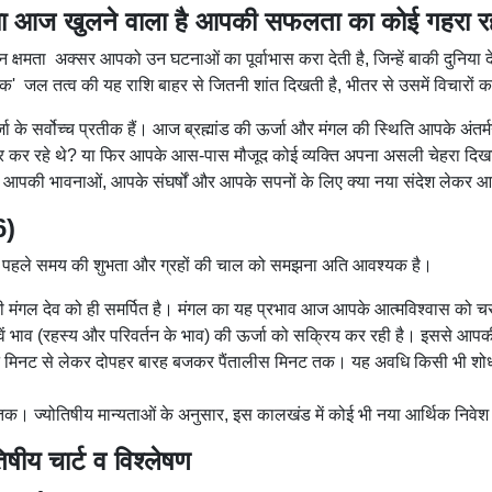
6: क्या आज खुलने वाला है आपकी सफलता
की अंतर्ज्ञान क्षमता अक्सर आपको उन घटनाओं का पूर्वाभास कर
क रहस्यमयी, गहन और शक्तिशाली माना गया है, तो वह है 'वृश्च
दर उफान मारता रहता है।
ाक्रम और ऊर्जा के सर्वोच्च प्रतीक हैं। आज ब्रह्मांड की ऊर्जा
रिणाम सामने आने वाला है, जिसका आप लंबे समय से इंतजार 
योतिषाचार्य की दृष्टि से और वैदिक ज्योतिष के अचूक सिद्धा
िए क्या नया संदेश लेकर आया है।
e 2026)
े निर्णय को लेने से पहले समय की शुभता और ग्रहों की चाल को
े राशि स्वामी मंगल देव को ही समर्पित है। मंगल का यह प्रभ
पके आठवें भाव (रहस्य और परिवर्तन के भाव) की ऊर्जा को सक्र
ह बजकर पचपन मिनट से लेकर दोपहर बारह बजकर पैंतालीस मिनट
लिए सर्वोत्तम है।