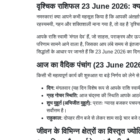
वृश्चिक राशिफल 23 June 202
नमस्कार! क्या आपने कभी महसूस किया है कि आप
ज्योतिष जगत में अगर किसी राशि को सबसे अधि
भीतर से उसमें विचारों का उतना ही गहरा समं
आपके राशि स्वामी 'मंगल देव' हैं, जो साहस, पर
रही है। क्या आज आपकी मेहनत का कोई ऐसा प
अपना असली चेहरा दिखाने वाला है? आइए, एक ज्
भावनाओं, आपके संघर्षों और आपके सपनों के ल
आज का वैदिक पंचांग (23 Jun
किसी भी महत्वपूर्ण कार्य की शुरुआत या बड़
दिन:
मंगलवार (यह दिन विशेष रूप से आपक
ग्रह गोचर स्थिति:
आज चंद्रमा की स्थिति आ
शक्ति कई गुना बढ़ जाएगी।
शुभ मुहूर्त (अभिजीत मुहूर्त):
प्रातः ग्यार
शुरुआत या शत्रुओं पर विजय प्राप्त करने के 