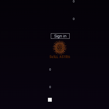
0
0
Sign in
0
0