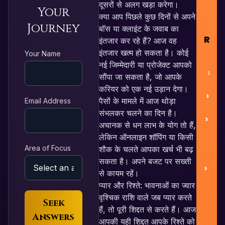
R
दूसरों से अलग खड़ा करेगा।
Your
क्या आप पिछले कुछ दिनों से अपने
Journey
बॉस या क्लाइंट के जवाब का
RES
इंतजार कर रहे हैं? आज वह
इंतजार खत्म हो सकता है। कोई
Your Name
नई जिम्मेदारी या प्रोजेक्ट आपको
Fr
सौंपा जा सकता है, जो आपके
करियर को एक नई उड़ान देगा।
Lo
पैसों के मामले में आज थोड़ा
Email Address
संभलकर चलने का दिन है।
Nu
अचानक से धन लाभ के योग तो हैं,
लेकिन ऑनलाइन शॉपिंग या किसी
A
Area of Focus
शौक के चलते आपका खर्च भी बढ़
सकता है। अपने बजट पर सख्ती
Pa
से कायम रहें।
प्यार और रिश्ते: भावनाओं का ज्वार
वृश्चिक राशि वाले जब प्यार करते
Seek
L
हैं, तो पूरी शिद्दत से करते हैं। आज
Answers
आपकी यही शिद्दत आपके रिश्ते को