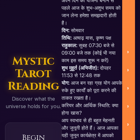
अपने दिन की योजना बनाने से
पहले आज के शुभ-अशुभ समय को
जान लेना हमेशा समझदारी होती
U
है।
L
दिन:
सोमवार
तिथि:
आषाढ़ मास, कृष्ण पक्ष
राहुकाल:
सुबह 07:30 बजे से
09:00 बजे तक (कोई भी नया
Mystic
काम इस समय शुरू न करें)
शुभ मुहूर्त (अभिजीत):
दोपहर
Tarot
S
11:53 से 12:48 तक
Reading
योग:
आज बन रहा ग्रह योग आपके
रुके हुए कार्यों को पूरा करने की
ताकत रखता है।
Discover what the
Be
करियर और आर्थिक स्थिति: क्या
universe holds for you.
E
होगा खास?
आप स्वभाव से ही बहुत मेहनती
और जुनूनी होते हैं। आज आपका
यही जुनून कार्यक्षेत्र में आपको
Begin