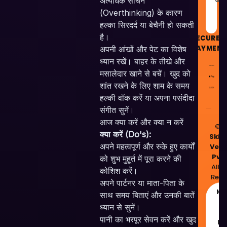
अत्यधिक सोचने
GUI
(Overthinking) के कारण
हल्का सिरदर्द या बेचैनी हो सकती
है।
SECURE
PAYMENT
अपनी आंखों और पेट का विशेष
ध्यान रखें। बाहर के तीखे और
मसालेदार खाने से बचें। खुद को
शांत रखने के लिए शाम के समय
हल्की वॉक करें या अपना पसंदीदा
संगीत सुनें।
आज क्या करें और क्या न करें
© 2
क्या करें (Do's):
Skill
अपने महत्वपूर्ण और रुके हुए कार्यों
Vent
Pvt.
को शुभ मुहूर्त में पूरा करने की
All R
कोशिश करें।
Rese
अपने पार्टनर या माता-पिता के
Ma
साथ समय बिताएं और उनकी बातें
wi
ध्यान से सुनें।
❤️
पानी का भरपूर सेवन करें और खुद
In