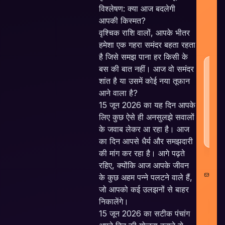
c
विश्लेषण: क्या आज बदलेगी
t
आपकी किस्मत?
a
वृश्चिक राशि वालों, आपके भीतर
w
हमेशा एक गहरा समंदर बहता रहता
है जिसे समझ पाना हर किसी के
बस की बात नहीं। आज वो समंदर
HE
N
शांत है या उसमें कोई नया तूफान
आने वाला है?
15 जून 2026 का यह दिन आपके
6
लिए कुछ ऐसे ही अनसुलझे सवालों
के जवाब लेकर आ रहा है। आज
का दिन आपसे धैर्य और समझदारी
की मांग कर रहा है। आगे पढ़ते
रहिए, क्योंकि आज आपके जीवन
con
के कुछ अहम पन्ने पलटने वाले हैं,
il
जो आपको कई उलझनों से बाहर
निकालेंगे।
15 जून 2026 का सटीक पंचांग