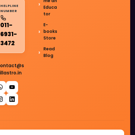
me an
HELPLINE
Educa
NUMBER
tor
011-
E-
books
6931-
Store
3472
Read
Blog
ontact@s
illastro.in