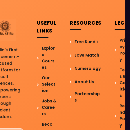
USEFUL
RESOURCES
LEGA
LINKS
Priv
Free Kundli
cy
Explor
ia's First
Poli
e
Love Match
acement-
y
Cours
cused
es
Numerology
atform for
Ter
s &
cult
Our
About Us
Con
iences.
Select
ition
powering
ion
Partnership
s
reers
s
Jobs &
rough
Refu
Caree
cient
nd
rs
sdom.
Poli
Beco
y