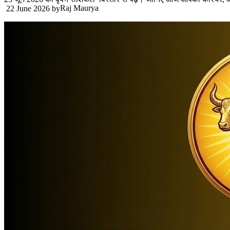
Raj Maurya
22 June 2026
by