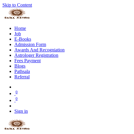
Skip to Content
Home
Job
E-Books
Admission Form
Awards And Recogniation
Astrologer Registration
Fees Payment
Blogs
Pathsala
Referral
0
0
Sign in