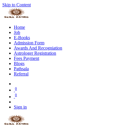
Skip to Content
Home
Job
E-Books
Admission Form
Awards And Recogniation
Astrologer Registration
Fees Payment
Blogs
Pathsala
Referral
0
0
Sign in