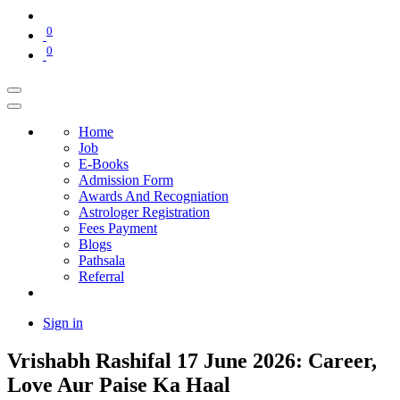
0
0
Home
Job
E-Books
Admission Form
Awards And Recogniation
Astrologer Registration
Fees Payment
Blogs
Pathsala
Referral
Sign in
Vrishabh Rashifal 17 June 2026: Career,
Love Aur Paise Ka Haal