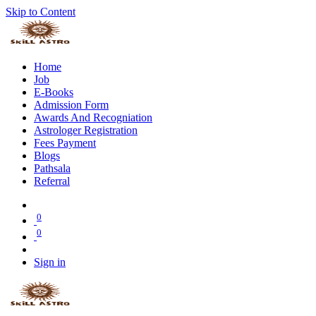
Skip to Content
Home
Job
E-Books
Admission Form
Awards And Recogniation
Astrologer Registration
Fees Payment
Blogs
Pathsala
Referral
0
0
Sign in