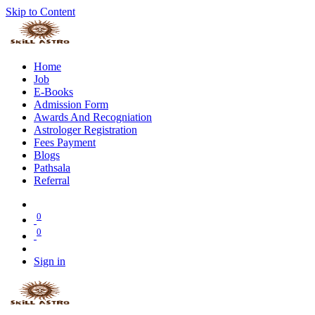
Skip to Content
Home
Job
E-Books
Admission Form
Awards And Recogniation
Astrologer Registration
Fees Payment
Blogs
Pathsala
Referral
0
0
Sign in