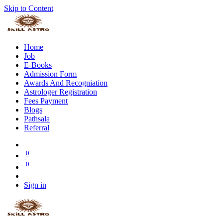
Skip to Content
Home
Job
E-Books
Admission Form
Awards And Recogniation
Astrologer Registration
Fees Payment
Blogs
Pathsala
Referral
0
0
Sign in