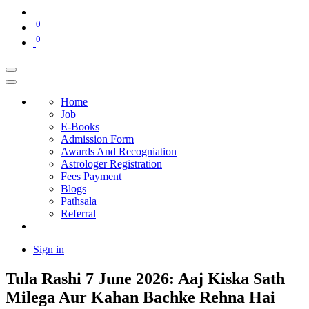
0
0
Home
Job
E-Books
Admission Form
Awards And Recogniation
Astrologer Registration
Fees Payment
Blogs
Pathsala
Referral
Sign in
Tula Rashi 7 June 2026: Aaj Kiska Sath
Milega Aur Kahan Bachke Rehna Hai