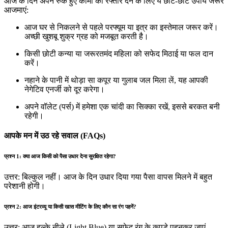
आज के दिन अपने रुके हुए कामों को रफ्तार देने के लिए ये छोटे-छोटे उपाय जरूर
आजमाएं:
आज घर से निकलने से पहले परफ्यूम या इत्र का इस्तेमाल जरूर करें।
अच्छी खुशबू शुक्र ग्रह को मजबूत करती है।
किसी छोटी कन्या या जरूरतमंद महिला को सफेद मिठाई या फल दान
करें।
नहाने के पानी में थोड़ा सा कपूर या गुलाब जल मिला लें, यह आपकी
नेगेटिव एनर्जी को दूर करेगा।
अपने वॉलेट (पर्स) में हमेशा एक चांदी का सिक्का रखें, इससे बरकत बनी
रहेगी।
आपके मन में उठ रहे सवाल (FAQs)
प्रश्न 1: क्या आज किसी को पैसा उधार देना सुरक्षित रहेगा?
उत्तर: बिल्कुल नहीं। आज के दिन उधार दिया गया पैसा वापस मिलने में बहुत
परेशानी होगी।
प्रश्न 2: आज इंटरव्यू या किसी खास मीटिंग के लिए कौन सा रंग पहनें?
उत्तर: आज हल्के नीले (Light Blue) या सफेद रंग के कपड़े पहनकर जाएं,