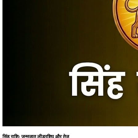
सिंह राशि: जन्मजात लीडरशिप और तेज