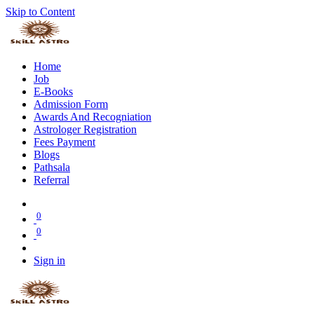
Skip to Content
Home
Job
E-Books
Admission Form
Awards And Recogniation
Astrologer Registration
Fees Payment
Blogs
Pathsala
Referral
0
0
Sign in