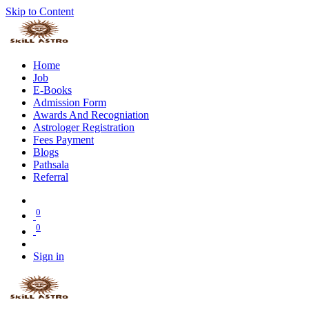
Skip to Content
Home
Job
E-Books
Admission Form
Awards And Recogniation
Astrologer Registration
Fees Payment
Blogs
Pathsala
Referral
0
0
Sign in