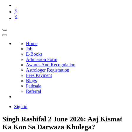
0
0
Home
Job
E-Books
Admission Form
Awards And Recogniation
Astrologer Registration
Fees Payment
Blogs
Pathsala
Referral
Sign in
Singh Rashifal 2 June 2026: Aaj Kismat
Ka Kon Sa Darwaza Khulega?