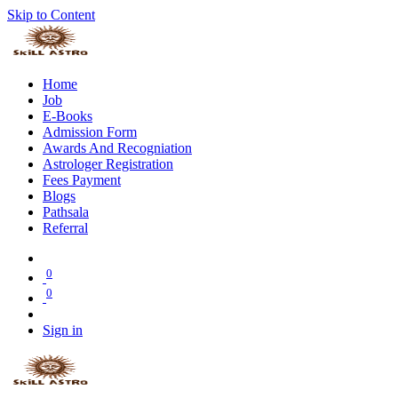
Skip to Content
Home
Job
E-Books
Admission Form
Awards And Recogniation
Astrologer Registration
Fees Payment
Blogs
Pathsala
Referral
0
0
Sign in