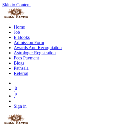
Skip to Content
Home
Job
E-Books
Admission Form
Awards And Recogniation
Astrologer Registration
Fees Payment
Blogs
Pathsala
Referral
0
0
Sign in