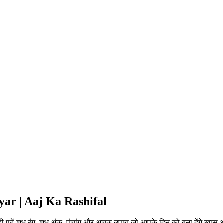
ar | Aaj Ka Rashifal
ी पढ़ें शुभ रंग, शुभ अंक, पंचांग और अचूक उपाय जो आपके दिन को बना देंगे ख