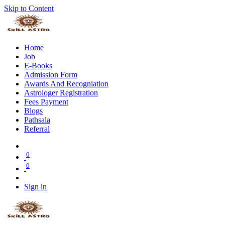
Skip to Content
Home
Job
E-Books
Admission Form
Awards And Recogniation
Astrologer Registration
Fees Payment
Blogs
Pathsala
Referral
0
0
Sign in