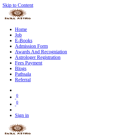
Skip to Content
Home
Job
E-Books
Admission Form
Awards And Recogniation
Astrologer Registration
Fees Payment
Blogs
Pathsala
Referral
0
0
Sign in