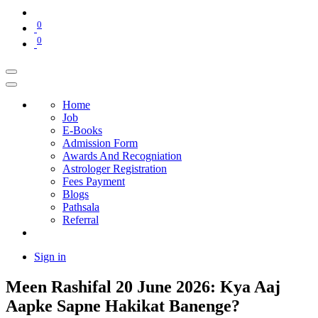
0
0
Home
Job
E-Books
Admission Form
Awards And Recogniation
Astrologer Registration
Fees Payment
Blogs
Pathsala
Referral
Sign in
Meen Rashifal 20 June 2026: Kya Aaj
Aapke Sapne Hakikat Banenge?