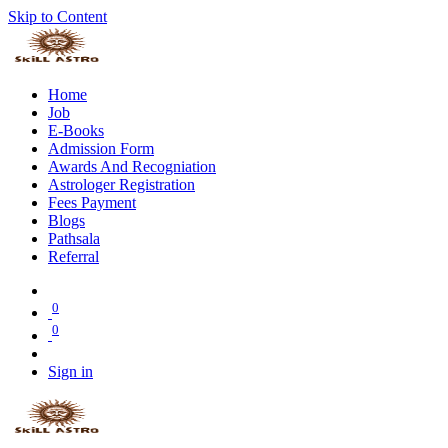
Skip to Content
Home
Job
E-Books
Admission Form
Awards And Recogniation
Astrologer Registration
Fees Payment
Blogs
Pathsala
Referral
0
0
Sign in