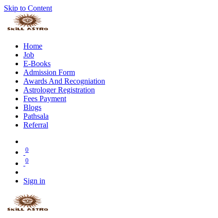
Skip to Content
Home
Job
E-Books
Admission Form
Awards And Recogniation
Astrologer Registration
Fees Payment
Blogs
Pathsala
Referral
0
0
Sign in