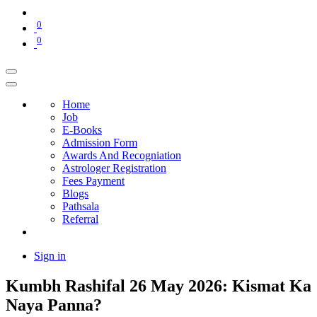
0
0
Home
Job
E-Books
Admission Form
Awards And Recogniation
Astrologer Registration
Fees Payment
Blogs
Pathsala
Referral
Sign in
Kumbh Rashifal 26 May 2026: Kismat Ka
Naya Panna?