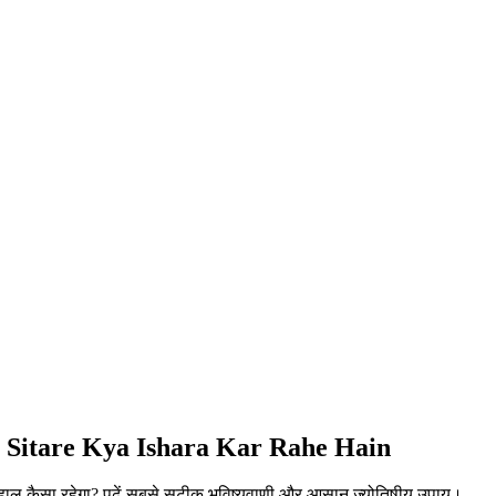
e Sitare Kya Ishara Kar Rahe Hain
ल कैसा रहेगा? पढ़ें सबसे सटीक भविष्यवाणी और आसान ज्योतिषीय उपाय।