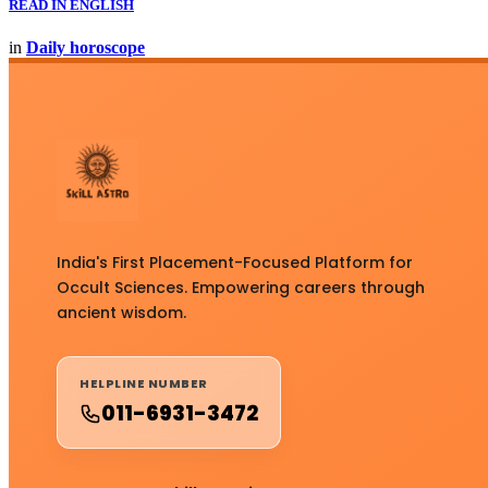
READ IN ENGLISH
in
Daily horoscope
India's First Placement-Focused Platform for
Occult Sciences. Empowering careers through
ancient wisdom.
HELPLINE NUMBER
011-6931-3472