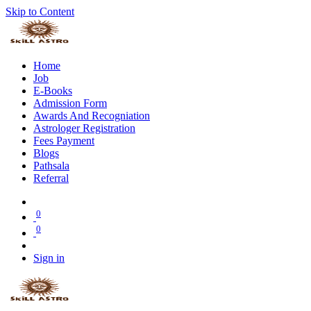
Skip to Content
Home
Job
E-Books
Admission Form
Awards And Recogniation
Astrologer Registration
Fees Payment
Blogs
Pathsala
Referral
0
0
Sign in