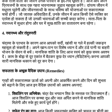
कर्क राशि वालों का जीवन उनके परिवार के इर्द-गिर्द घूमता है। आज आप अपने
प्रियजनों के साथ एक गहरा भावनात्मक जुड़ाव महसूस करेंगे। दांपत्य जीवन में
मधुरता घुलेगी और जीवनसाथी के साथ भविष्य की योजनाओं पर सकारात्मक
चर्चा होगी। जो जातक अविवाहित हैं, उनके जीवन में आज किसी ऐसे व्यक्ति का
प्रवेश हो सकता है जो उनकी भावनाओं की सच्ची कद्र करेगा। माता-पिता के
स्वास्थ्य में सुधार होगा और घर में सुख-शांति का वातावरण बना रहेगा।
4. स्वास्थ्य और तंदुरुस्ती
चंद्रमा के प्रभाव के कारण आज आपको सर्दी, खांसी या गले में हल्की जकड़न
महसूस हो सकती है। अपने खान-पान पर विशेष ध्यान दें और ठंडे पानी या बाहरी
भोजन के सेवन से बचें। मानसिक शांति के लिए आज स्वयं को कुछ समय अवश्य
दें। काम के बोझ से दूर एकांत में बैठकर कुछ देर ध्यान (मेडिटेशन) करना आपकी
सारी मानसिक थकान को दूर कर देगा।
सफलता के अचूक वैदिक उपाय (Remedies)
ग्रहों की सकारात्मक ऊर्जा को अपनी ओर आकर्षित करने और दिन की शुभता
को बढ़ाने के लिए आज इन वैदिक उपायों को अवश्य अपनाएं:
शिवलिंग पर अभिषेक:
चंद्र देव भगवान शिव के मस्तक पर विराजमान हैं।
आज शिवलिंग पर कच्चा दूध और जल अर्पित करने से मानसिक शांति
मिलेगी और रुके हुए कार्य पूर्ण होंगे।
सफेद रंग का दान:
आज किसी जरूरतमंद व्यक्ति को चावल या चीनी का