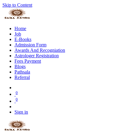
Skip to Content
Home
Job
E-Books
Admission Form
Awards And Recogniation
Astrologer Registration
Fees Payment
Blogs
Pathsala
Referral
0
0
Sign in