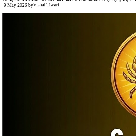
Vishal Tiwari
9 May 2026
by