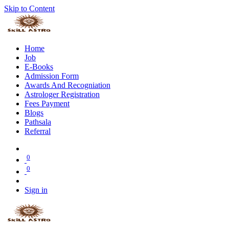
Skip to Content
Home
Job
E-Books
Admission Form
Awards And Recogniation
Astrologer Registration
Fees Payment
Blogs
Pathsala
Referral
0
0
Sign in