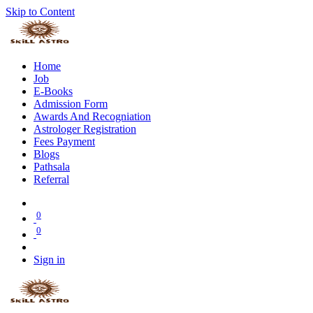
Skip to Content
Home
Job
E-Books
Admission Form
Awards And Recogniation
Astrologer Registration
Fees Payment
Blogs
Pathsala
Referral
0
0
Sign in