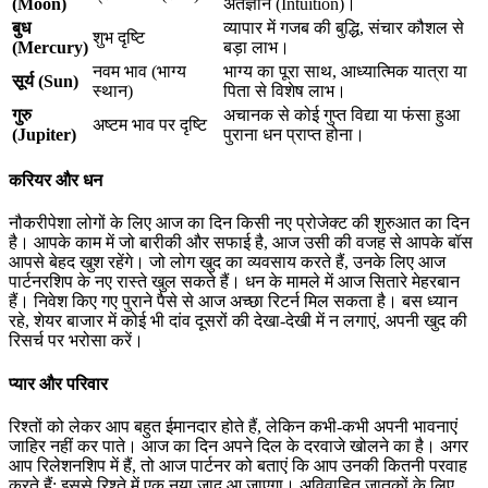
(Moon)
अंतर्ज्ञान (Intuition)।
बुध
व्यापार में गजब की बुद्धि, संचार कौशल से
शुभ दृष्टि
(Mercury)
बड़ा लाभ।
नवम भाव (भाग्य
भाग्य का पूरा साथ, आध्यात्मिक यात्रा या
सूर्य (Sun)
स्थान)
पिता से विशेष लाभ।
गुरु
अचानक से कोई गुप्त विद्या या फंसा हुआ
अष्टम भाव पर दृष्टि
(Jupiter)
पुराना धन प्राप्त होना।
करियर और धन
नौकरीपेशा लोगों के लिए आज का दिन किसी नए प्रोजेक्ट की शुरुआत का दिन
है। आपके काम में जो बारीकी और सफाई है, आज उसी की वजह से आपके बॉस
आपसे बेहद खुश रहेंगे। जो लोग खुद का व्यवसाय करते हैं, उनके लिए आज
पार्टनरशिप के नए रास्ते खुल सकते हैं। धन के मामले में आज सितारे मेहरबान
हैं। निवेश किए गए पुराने पैसे से आज अच्छा रिटर्न मिल सकता है। बस ध्यान
रहे, शेयर बाजार में कोई भी दांव दूसरों की देखा-देखी में न लगाएं, अपनी खुद की
रिसर्च पर भरोसा करें।
प्यार और परिवार
रिश्तों को लेकर आप बहुत ईमानदार होते हैं, लेकिन कभी-कभी अपनी भावनाएं
जाहिर नहीं कर पाते। आज का दिन अपने दिल के दरवाजे खोलने का है। अगर
आप रिलेशनशिप में हैं, तो आज पार्टनर को बताएं कि आप उनकी कितनी परवाह
करते हैं; इससे रिश्ते में एक नया जादू आ जाएगा। अविवाहित जातकों के लिए