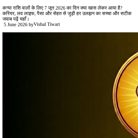
कन्या राशि वालों के लिए 7 जून 2026 का दिन क्या खास लेकर आया है?
करियर, लव लाइफ, पैसा और सेहत से जुड़ी हर उलझन का सच्चा और सटीक
जवाब पढ़ें यहाँ।
Vishal Tiwari
5 June 2026
by