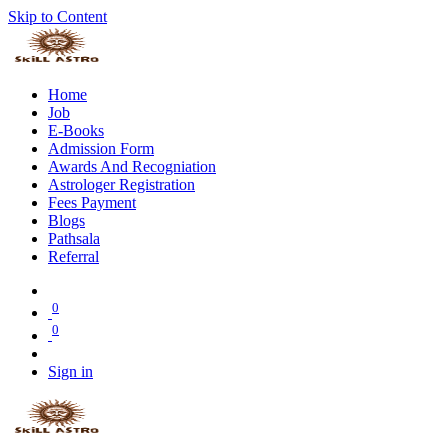
Skip to Content
Home
Job
E-Books
Admission Form
Awards And Recogniation
Astrologer Registration
Fees Payment
Blogs
Pathsala
Referral
0
0
Sign in