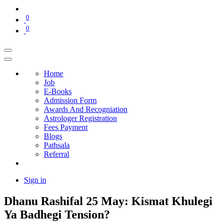
0
0
Home
Job
E-Books
Admission Form
Awards And Recogniation
Astrologer Registration
Fees Payment
Blogs
Pathsala
Referral
Sign in
Dhanu Rashifal 25 May: Kismat Khulegi
Ya Badhegi Tension?