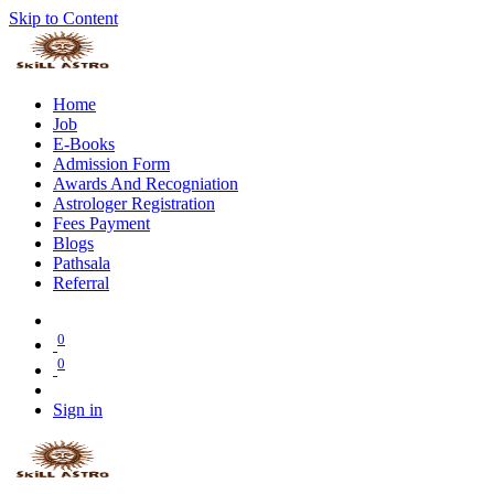
Skip to Content
Home
Job
E-Books
Admission Form
Awards And Recogniation
Astrologer Registration
Fees Payment
Blogs
Pathsala
Referral
0
0
Sign in