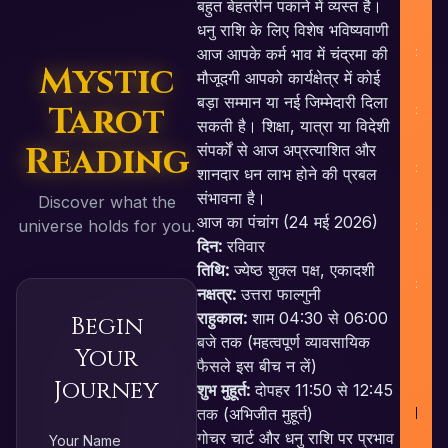
बहुत बेहतरीन पकाने में व्यस्त है।
धनु राशि के लिए विशेष भविष्यवाणी
आज आपके कर्म भाव में चंद्रमा की
Mystic
मौजूदगी आपको कार्यक्षेत्र में कोई
बड़ा सम्मान या नई जिम्मेदारी दिला
Tarot
सकती है। शिक्षा, यात्रा या विदेशी
Reading
संपर्कों से आज अप्रत्याशित और
शानदार धन लाभ होने की प्रबल
संभावना है।
Discover what the
B
आज का पंचांग (24 मई 2026)
universe holds for you.
दिन:
रविवार
तिथि:
ज्येष्ठ शुक्ल पक्ष, एकादशी
नक्षत्र:
उत्तरा फाल्गुनी
राहुकाल:
शाम 04:30 से 06:00
Begin
बजे तक (महत्वपूर्ण व्यावसायिक
Your
फैसले इस बीच न लें)
Journey
शुभ मुहूर्त:
दोपहर 11:50 से 12:45
RE
तक (अभिजीत मुहूर्त)
गोचर चार्ट और धनु राशि पर प्रभाव
Your Name