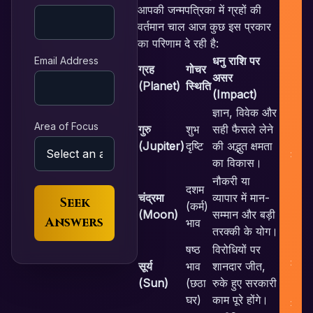
आपकी जन्मपत्रिका में ग्रहों की
F
वर्तमान चाल आज कुछ इस प्रकार
का परिणाम दे रही है:
L
धनु राशि पर
Email Address
ग्रह
गोचर
असर
N
(Planet)
स्थिति
(Impact)
ज्ञान, विवेक और
Area of Focus
गुरु
शुभ
सही फैसले लेने
(Jupiter)
दृष्टि
की अद्भुत क्षमता
P
का विकास।
नौकरी या
दशम
चंद्रमा
व्यापार में मान-
Seek
(कर्म)
(Moon)
सम्मान और बड़ी
Answers
भाव
तरक्की के योग।
षष्ठ
विरोधियों पर
सूर्य
भाव
शानदार जीत,
(Sun)
(छठा
रुके हुए सरकारी
घर)
काम पूरे होंगे।
C