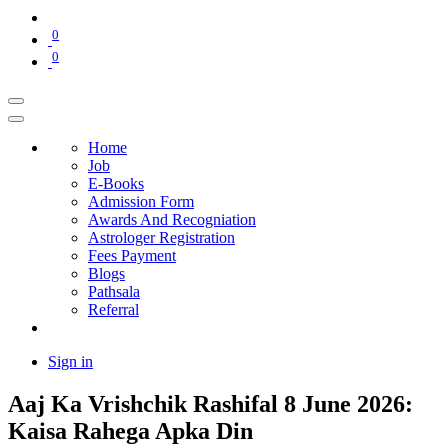
0
0
Home
Job
E-Books
Admission Form
Awards And Recogniation
Astrologer Registration
Fees Payment
Blogs
Pathsala
Referral
Sign in
Aaj Ka Vrishchik Rashifal 8 June 2026:
Kaisa Rahega Apka Din