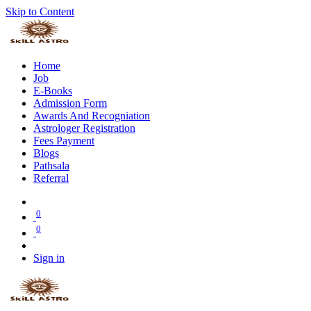
Skip to Content
Home
Job
E-Books
Admission Form
Awards And Recogniation
Astrologer Registration
Fees Payment
Blogs
Pathsala
Referral
0
0
Sign in