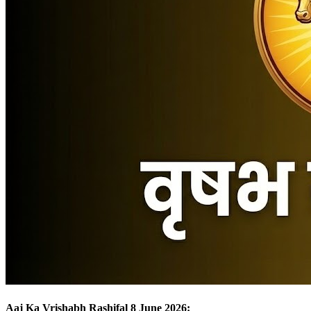
Aaj Ka Vrishabh Rashifal 8 June 2026: