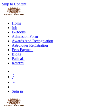
Skip to Content
Home
Job
E-Books
Admission Form
Awards And Recogniation
Astrologer Registration
Fees Payment
Blogs
Pathsala
Referral
0
0
Sign in