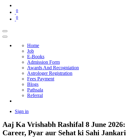
0
0
Home
Job
E-Books
Admission Form
Awards And Recogniation
Astrologer Registration
Fees Payment
Blogs
Pathsala
Referral
Sign in
Aaj Ka Vrishabh Rashifal 8 June 2026:
Career, Pyar aur Sehat ki Sahi Jankari