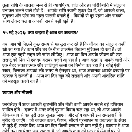
तुला राशि के जातक जन्म से ही न्यायप्रिय, शांत और हर परिस्थिति में संतुलन
बनाकर चलने वाले होते हैं। आपके राशि स्वामी शुक्र देव हैं, जो आपको कला,
सुंदरता और प्रेम का गहरा पारखी बनाते हैं। विवादों से दूर रहना और सबको
साथ लेकर चलना आपकी सबसे बड़ी खूबी है।
१५ मई २०२६: क्या कहता है आज का आकाश?
क्या आप भी पिछले कुछ समय से महसूस कर रहे हैं कि जीवन का संतुलन कहीं
खो सा गया है? काम और घर के बीच तालमेल बिठाना मुश्किल हो रहा है? तो
आज एक गहरी राहत की सांस लीजिए। आज का दिन आपके जीवन की उस
तराजू को फिर से एकदम बराबर करने आ रहा है। आज ब्रह्मांड आपके चारों ओर
एक बेहद सकारात्मक और शांतिपूर्ण ऊर्जा का निर्माण कर रहा है। कोई ऐसी
खबर, जिसका आपको लंबे समय से इंतज़ार था, आज अचानक आपके दरवाज़े पर
दस्तक दे सकती है। आज का दिन खुद को तराशने और अपनी आंतरिक शांति
को महसूस करने का है।
व्यापार और नौकरी
कार्यक्षेत्र में आज आपकी कूटनीति और मीठी वाणी आपके सबसे बड़े हथियार
साबित होंगे। दफ्तर में अगर कोई पुराना विवाद चल रहा था, तो आज आपके
बीच-बचाव से वह पूरी तरह सुलझ जाएगा और लोग आपकी इस समझदारी के
मुरीद हो जाएंगे। जो जातक कला, फैशन, सौंदर्य प्रसाधन या वकालत के क्षेत्र
से जुड़े हैं, उनके लिए आज का दिन किसी वरदान से कम नहीं है। व्यापार में आज
कोई नया साझेदार जुड़ सकता है, जो आपके काम को एक नई ऊँचाई पर ले