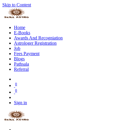
Skip to Content
Home
E-Books
Awards And Recogniation
Astrologer Registration
Job
Fees Payment
Blogs
Pathsala
Referral
0
0
Sign in