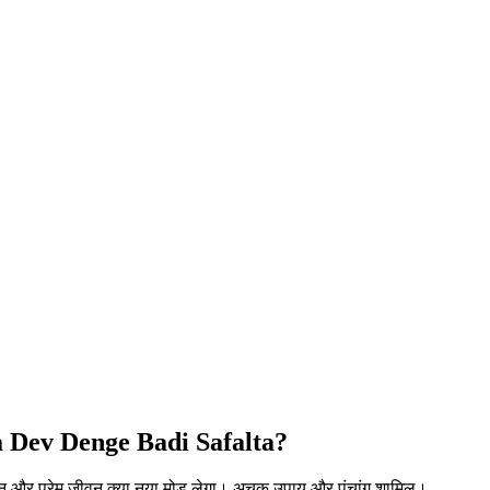
a Dev Denge Badi Safalta?
न और प्रेम जीवन क्या नया मोड़ लेगा। अचूक उपाय और पंचांग शामिल।