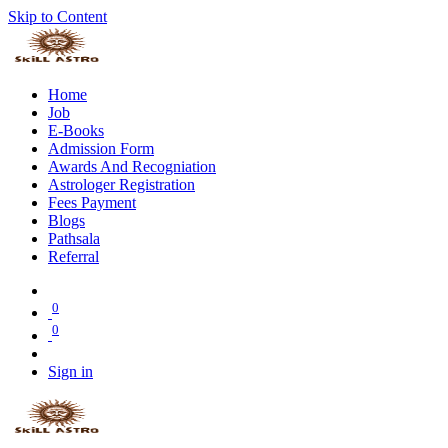
Skip to Content
Home
Job
E-Books
Admission Form
Awards And Recogniation
Astrologer Registration
Fees Payment
Blogs
Pathsala
Referral
0
0
Sign in