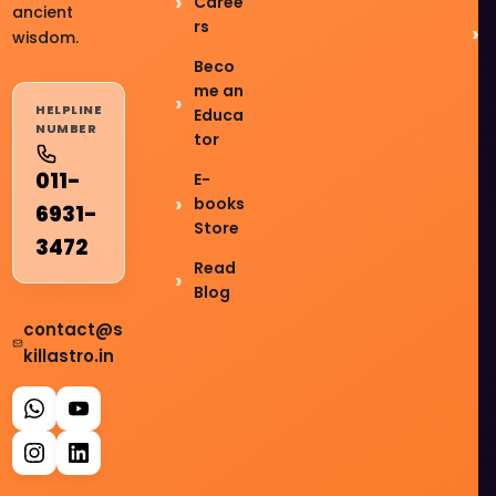
Caree
ancient
rs
wisdom.
Beco
me an
HELPLINE
Educa
NUMBER
tor
011-
E-
books
6931-
Store
3472
Read
Blog
contact@s
killastro.in