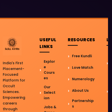
USEFUL
RESOURCES
L
LINKS
Free Kundli
Explor
India's First
e
Love Match
Placement-
Cours
Focused
es
Numerology
Platform for
Occult
Our
About Us
Sciences.
Select
Empowering
ion
Partnership
careers
s
Jobs &
through