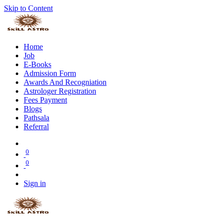
Skip to Content
Home
Job
E-Books
Admission Form
Awards And Recogniation
Astrologer Registration
Fees Payment
Blogs
Pathsala
Referral
0
0
Sign in