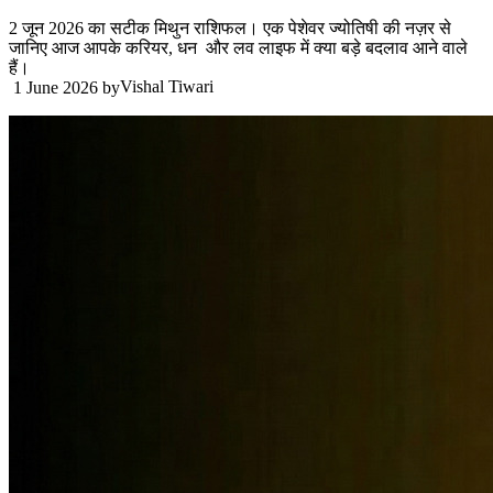
2 जून 2026 का सटीक मिथुन राशिफल। एक पेशेवर ज्योतिषी की नज़र से
जानिए आज आपके करियर, धन और लव लाइफ में क्या बड़े बदलाव आने वाले
हैं।
Vishal Tiwari
1 June 2026
by