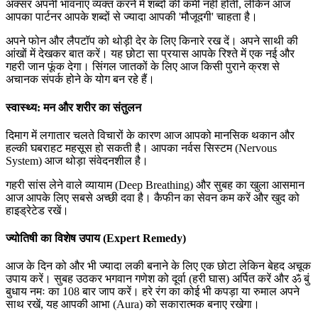
अक्सर अपनी भावनाएं व्यक्त करने में शब्दों की कमी नहीं होती, लेकिन आज
आपका पार्टनर आपके शब्दों से ज्यादा आपकी 'मौजूदगी' चाहता है।
अपने फोन और लैपटॉप को थोड़ी देर के लिए किनारे रख दें। अपने साथी की
आंखों में देखकर बात करें। यह छोटा सा प्रयास आपके रिश्ते में एक नई और
गहरी जान फूंक देगा। सिंगल जातकों के लिए आज किसी पुराने क्रश से
अचानक संपर्क होने के योग बन रहे हैं।
स्वास्थ्य: मन और शरीर का संतुलन
दिमाग में लगातार चलते विचारों के कारण आज आपको मानसिक थकान और
हल्की घबराहट महसूस हो सकती है। आपका नर्वस सिस्टम (Nervous
System) आज थोड़ा संवेदनशील है।
गहरी सांस लेने वाले व्यायाम (Deep Breathing) और सुबह का खुला आसमान
आज आपके लिए सबसे अच्छी दवा है। कैफीन का सेवन कम करें और खुद को
हाइड्रेटेड रखें।
ज्योतिषी का विशेष उपाय (Expert Remedy)
आज के दिन को और भी ज्यादा लकी बनाने के लिए एक छोटा लेकिन बेहद अचूक
उपाय करें। सुबह उठकर भगवान गणेश को दूर्वा (हरी घास) अर्पित करें और ॐ बुं
बुधाय नमः का 108 बार जाप करें। हरे रंग का कोई भी कपड़ा या रुमाल अपने
साथ रखें, यह आपकी आभा (Aura) को सकारात्मक बनाए रखेगा।