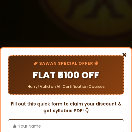
×
🌿 SAWAN SPECIAL OFFER 🔱
FLAT ₹5100 OFF
Hurry! Valid on All Certification Courses
Fill out this quick form to claim your discount &
get syllabus PDF! 👇