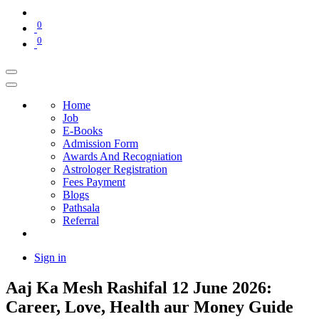
0
0
Home
Job
E-Books
Admission Form
Awards And Recogniation
Astrologer Registration
Fees Payment
Blogs
Pathsala
Referral
Sign in
Aaj Ka Mesh Rashifal 12 June 2026:
Career, Love, Health aur Money Guide