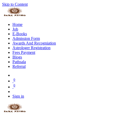
Skip to Content
Home
Job
E-Books
Admission Form
Awards And Recogniation
Astrologer Registration
Fees Payment
Blogs
Pathsala
Referral
0
0
Sign in