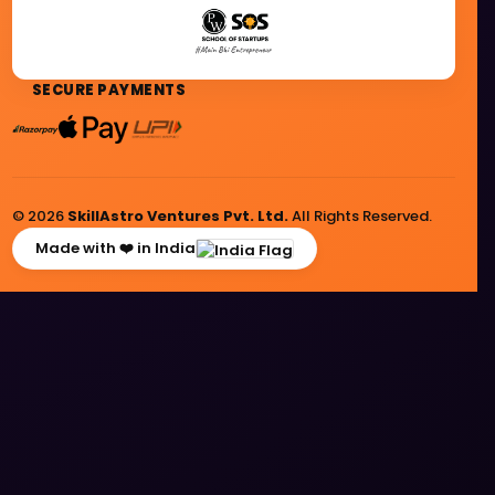
SECURE PAYMENTS
© 2026
SkillAstro Ventures Pvt. Ltd.
All Rights Reserved.
Made with ❤️ in India