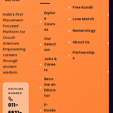
Free Kundli
Explor
India's First
e
Love Match
Placement-
Cours
Focused
es
Numerology
Platform for
Occult
Our
About Us
Sciences.
Select
Empowering
ion
Partnership
careers
s
Jobs &
through
Caree
ancient
rs
wisdom.
Beco
me an
HELPLINE
Educa
NUMBER
tor
011-
E-
books
6931-