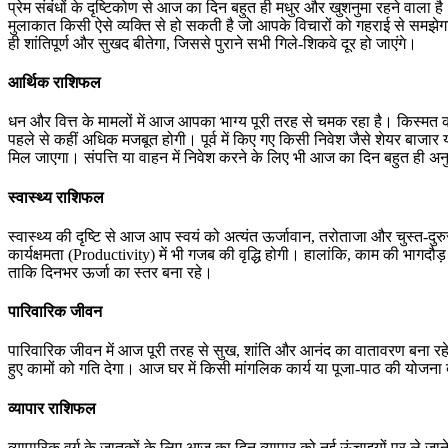
प्रेम संबंधों के दृष्टिकोण से आज का दिन बहुत ही मधुर और खुशनुमा रहने वाला
मुलाकात किसी ऐसे व्यक्ति से हो सकती है जो आपके विचारों को गहराई से स
ही शांतिपूर्ण और सुखद बीतेगा, जिससे पुराने सभी गिले-शिकवे दूर हो जाएंगे।
आर्थिक राशिफल
धन और वित्त के मामलों में आज आपका भाग्य पूरी तरह से चमक रहा है। किस्म
पहले से कहीं अधिक मजबूत होगी। पूर्व में किए गए किसी निवेश जैसे शेयर ब
मिल जाएगा। संपत्ति या वाहन में निवेश करने के लिए भी आज का दिन बहुत ही अन
स्वास्थ्य राशिफल
स्वास्थ्य की दृष्टि से आज आप स्वयं को अत्यंत ऊर्जावान, तरोताजा और चुस्त
कार्यक्षमता (Productivity) में भी गजब की वृद्धि होगी। हालांकि, काम की भाग
ताकि दिनभर ऊर्जा का स्तर बना रहे।
पारिवारिक जीवन
पारिवारिक जीवन में आज पूरी तरह से सुख, शांति और आनंद का वातावरण बना रहे
हुए कामों को गति देगा। आज घर में किसी मांगलिक कार्य या पूजा-पाठ की योज
व्यापार राशिफल
व्यापारिक वर्ग के जातकों के लिए आज का दिन व्यापार को नई ऊंचाइयों पर ले ज