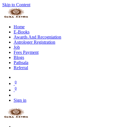
Skip to Content
Home
E-Books
Awards And Recogniation
Astrologer Registration
Job
Fees Payment
Blogs
Pathsala
Referral
0
0
Sign in