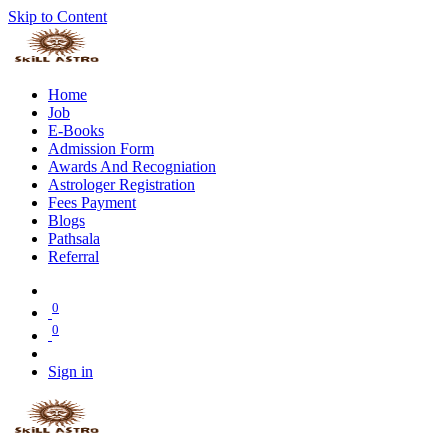
Skip to Content
Home
Job
E-Books
Admission Form
Awards And Recogniation
Astrologer Registration
Fees Payment
Blogs
Pathsala
Referral
0
0
Sign in