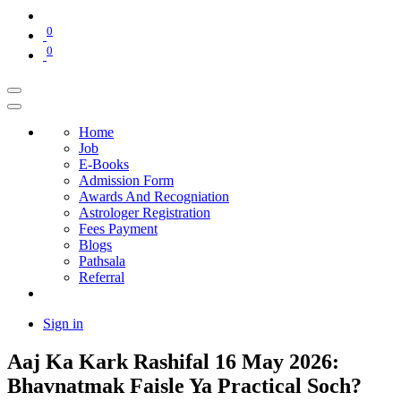
0
0
Home
Job
E-Books
Admission Form
Awards And Recogniation
Astrologer Registration
Fees Payment
Blogs
Pathsala
Referral
Sign in
Aaj Ka Kark Rashifal 16 May 2026:
Bhavnatmak Faisle Ya Practical Soch?