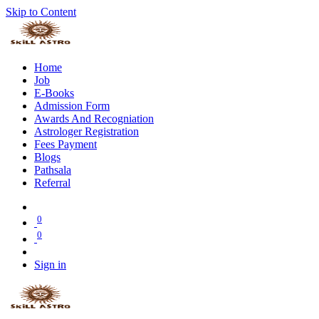
Skip to Content
Home
Job
E-Books
Admission Form
Awards And Recogniation
Astrologer Registration
Fees Payment
Blogs
Pathsala
Referral
0
0
Sign in