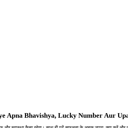
niye Apna Bhavishya, Lucky Number Aur Up
्वास्थ्य कैसा रहेगा। साथ ही पढ़ें सफलता के अचूक उपाय, क्या करें और क्