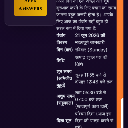
Seek
अपने दिन की एक अच्छी और शुभ
शुरुआत करने के लिए पंचांग का समय
Answers
जानना बहुत जरूरी होता है। आपके
लिए आज का पंचांग यहाँ बहुत ही
सरल रूप में दिया गया है:
पंचांग
21 जून 2026 की
विवरण
महत्वपूर्ण जानकारी
दिन (वार)
रविवार (Sunday)
आषाढ़ शुक्ल पक्ष की
तिथि
तिथि
शुभ समय
सुबह 11:55 बजे से
(अभिजीत
दोपहर 12:48 बजे तक
मुहूर्त)
शाम 05:30 बजे से
अशुभ समय
07:00 बजे तक
(राहुकाल)
G
(महत्वपूर्ण कार्य टालें)
R
पश्चिम दिशा (आज इस
&
दिशा शूल
दिशा की यात्रा करने से
G
बचें)