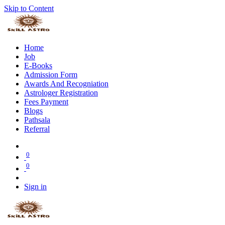
Skip to Content
Home
Job
E-Books
Admission Form
Awards And Recogniation
Astrologer Registration
Fees Payment
Blogs
Pathsala
Referral
0
0
Sign in