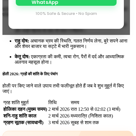
उपाय करने से पहले यह समझना जरूरी है कि किस ग्रह की वजह से आपको
100% Safe & Secure • No Spam
परेशानी हो रही है:
शनि दोष:
काम में देरी, हड्डियों में दर्द, बेवजह के कोर्ट-कचहरी मामले
और कड़ी मेहनत के बाद भी फल न मिलना।
राहु दोष:
अचानक भ्रम की स्थिति, गलत निर्णय लेना, बुरे सपने आना
और शेयर बाजार या सट्टे में भारी नुकसान।
केतु दोष:
एकाग्रता की कमी, त्वचा रोग, पैरों में दर्द और आध्यात्मिक
अलगाव महसूस होना।
होली 2026: ग्रहों की शांति के लिए पंचांग
होली पर किए जाने वाले उपाय तभी फलीभूत होते हैं जब वे शुभ मुहूर्त में किए
जाएं।
ग्रह शांति मुहूर्त
तिथि
समय
होलिका दहन (मुख्य समय)
2 मार्च 2026
रात 12:50 से 02:02 (3 मार्च)
शनि-राहु शांति काल
2 मार्च 2026
मध्यरात्रि (निशिता काल)
ग्रहण सूतक (सावधानी)
3 मार्च 2026
सुबह से शाम तक