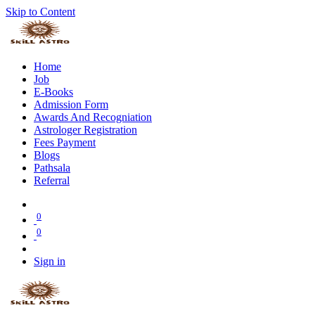
Skip to Content
Home
Job
E-Books
Admission Form
Awards And Recogniation
Astrologer Registration
Fees Payment
Blogs
Pathsala
Referral
0
0
Sign in