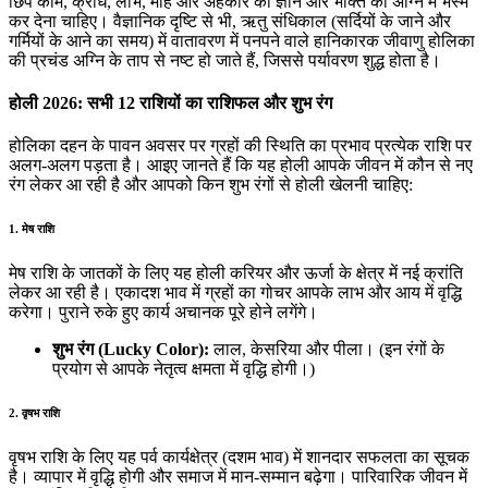
छिपे काम, क्रोध, लोभ, मोह और अहंकार को ज्ञान और भक्ति की अग्नि में भस्म
कर देना चाहिए। वैज्ञानिक दृष्टि से भी, ऋतु संधिकाल (सर्दियों के जाने और
गर्मियों के आने का समय) में वातावरण में पनपने वाले हानिकारक जीवाणु होलिका
की प्रचंड अग्नि के ताप से नष्ट हो जाते हैं, जिससे पर्यावरण शुद्ध होता है।
होली 2026: सभी 12 राशियों का राशिफल और शुभ रंग
होलिका दहन के पावन अवसर पर ग्रहों की स्थिति का प्रभाव प्रत्येक राशि पर
अलग-अलग पड़ता है। आइए जानते हैं कि यह होली आपके जीवन में कौन से नए
रंग लेकर आ रही है और आपको किन शुभ रंगों से होली खेलनी चाहिए:
1. मेष राशि
मेष राशि के जातकों के लिए यह होली करियर और ऊर्जा के क्षेत्र में नई क्रांति
लेकर आ रही है। एकादश भाव में ग्रहों का गोचर आपके लाभ और आय में वृद्धि
करेगा। पुराने रुके हुए कार्य अचानक पूरे होने लगेंगे।
शुभ रंग (Lucky Color):
लाल, केसरिया और पीला। (इन रंगों के
प्रयोग से आपके नेतृत्व क्षमता में वृद्धि होगी।)
2. वृषभ राशि
वृषभ राशि के लिए यह पर्व कार्यक्षेत्र (दशम भाव) में शानदार सफलता का सूचक
है। व्यापार में वृद्धि होगी और समाज में मान-सम्मान बढ़ेगा। पारिवारिक जीवन में