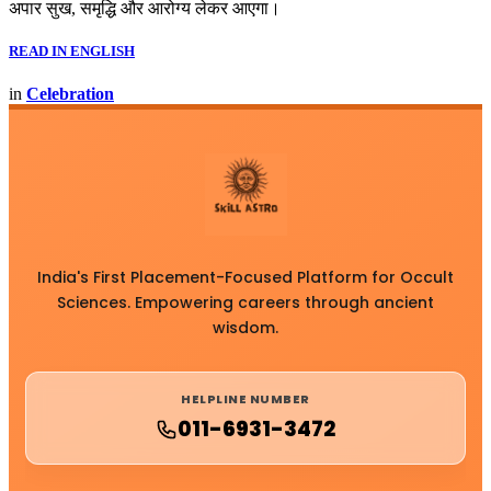
अपार सुख, समृद्धि और आरोग्य लेकर आएगा।
READ IN ENGLISH
in
Celebration
India's First Placement-Focused Platform for Occult
Sciences. Empowering careers through ancient
wisdom.
HELPLINE NUMBER
011-6931-3472