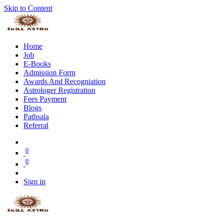
Skip to Content
Home
Job
E-Books
Admission Form
Awards And Recogniation
Astrologer Registration
Fees Payment
Blogs
Pathsala
Referral
0
0
Sign in