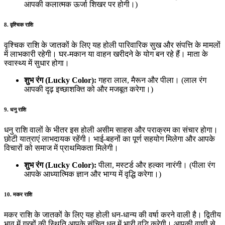
आपकी कलात्मक ऊर्जा शिखर पर होगी।)
8. वृश्चिक राशि
वृश्चिक राशि के जातकों के लिए यह होली पारिवारिक सुख और संपत्ति के मामलों
में लाभकारी रहेगी। घर-मकान या वाहन खरीदने के योग बन रहे हैं। माता के
स्वास्थ्य में सुधार होगा।
शुभ रंग (Lucky Color):
गहरा लाल, मैरून और पीला। (लाल रंग
आपकी दृढ़ इच्छाशक्ति को और मजबूत करेगा।)
9. धनु राशि
धनु राशि वालों के भीतर इस होली असीम साहस और पराक्रम का संचार होगा।
छोटी यात्राएं लाभदायक रहेंगी। भाई-बहनों का पूर्ण सहयोग मिलेगा और आपके
विचारों को समाज में प्राथमिकता मिलेगी।
शुभ रंग (Lucky Color):
पीला, मस्टर्ड और हल्का नारंगी। (पीला रंग
आपके आध्यात्मिक ज्ञान और भाग्य में वृद्धि करेगा।)
10. मकर राशि
मकर राशि के जातकों के लिए यह होली धन-धान्य की वर्षा करने वाली है। द्वितीय
भाव में ग्रहों की स्थिति आपके संचित धन में भारी वृद्धि करेगी। आपकी वाणी से