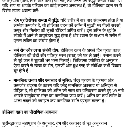
के त्रिदोषों (वात, पित्त और कफ) को संतुलित करने की अद्भुत क्षमता रखती है।
यदि आप या आपके परिवार का कोई सदस्य अस्वस्थ है, तो होलिका दहन पर ये
विशेष उपाय अवश्य करें:
रोग प्रतिरोधक क्षमता में वृद्धि:
यदि शरीर में बार-बार संक्रमण होता है या
लग्नेश कमजोर है, तो होलिका दहन की अग्नि में मुट्ठी भर पीली सरसों,
कपूर और गिलोय की सूखी डंडियां अर्पित करें। इस अग्नि के धुएं के
संपर्क में आने से वायुमंडल शुद्ध होता है और श्वास के माध्यम से शरीर में
प्राण शक्ति का संचार होता है।
चर्म रोग और त्वचा संबंधी दोष:
होलिका दहन के अगले दिन प्रातःकाल,
होलिका की ठंडी और पवित्र भस्म (राख) को घर ले आएं। स्नान करने
से पूर्व जल में चुटकी भर भस्म मिलाएं। चिकित्सा ज्योतिष के अनुसार
ऐसा करने से त्वचा के रोग, एलर्जी और बुध ग्रह से संबंधित सभी विकार
दूर होते हैं।
मानसिक तनाव और अवसाद से मुक्ति:
चंद्र ग्रहण के प्रभाव और
कमजोर चंद्रमा के कारण यदि कोई मानसिक अवसाद या अनिद्रा से
पीड़ित है, तो होलिका की अग्नि की सात बार परिक्रमा करते हुए 'ॐ नमो
भगवते वासुदेवाय' मंत्र का मानसिक जाप करें। अग्नि का ताप शरीर के
आज्ञा चक्र को जाग्रत कर मानसिक शांति प्रदान करता है।
होलिका दहन का पौराणिक आख्यान
श्रीमद्भागवत महापुराण के अनुसार, दंभ और अहंकार से चूर असुरराज