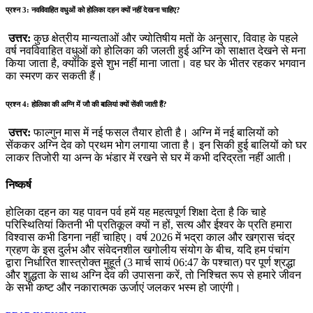
प्रश्न 3: नवविवाहित वधुओं को होलिका दहन क्यों नहीं देखना चाहिए?
उत्तर:
कुछ क्षेत्रीय मान्यताओं और ज्योतिषीय मतों के अनुसार, विवाह के पहले
वर्ष नवविवाहित वधुओं को होलिका की जलती हुई अग्नि को साक्षात देखने से मना
किया जाता है, क्योंकि इसे शुभ नहीं माना जाता। वह घर के भीतर रहकर भगवान
का स्मरण कर सकती हैं।
प्रश्न 4: होलिका की अग्नि में जौ की बालियां क्यों सेंकी जाती हैं?
उत्तर:
फाल्गुन मास में नई फसल तैयार होती है। अग्नि में नई बालियों को
सेंककर अग्नि देव को प्रथम भोग लगाया जाता है। इन सिकी हुई बालियों को घर
लाकर तिजोरी या अन्न के भंडार में रखने से घर में कभी दरिद्रता नहीं आती।
निष्कर्ष
होलिका दहन का यह पावन पर्व हमें यह महत्वपूर्ण शिक्षा देता है कि चाहे
परिस्थितियां कितनी भी प्रतिकूल क्यों न हों, सत्य और ईश्वर के प्रति हमारा
विश्वास कभी डिगना नहीं चाहिए। वर्ष 2026 में भद्रा काल और खग्रास चंद्र
ग्रहण के इस दुर्लभ और संवेदनशील खगोलीय संयोग के बीच, यदि हम पंचांग
द्वारा निर्धारित शास्त्रोक्त मुहूर्त (3 मार्च सायं 06:47 के पश्चात) पर पूर्ण श्रद्धा
और शुद्धता के साथ अग्नि देव की उपासना करें, तो निश्चित रूप से हमारे जीवन
के सभी कष्ट और नकारात्मक ऊर्जाएं जलकर भस्म हो जाएंगी।