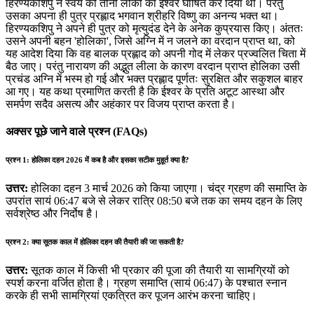
हिरण्यकशिपु ने स्वयं को तीनों लोकों का ईश्वर घोषित कर दिया था। परंतु
उसका अपना ही पुत्र प्रह्लाद भगवान श्रीहरि विष्णु का अनन्य भक्त था।
हिरण्यकशिपु ने अपने ही पुत्र को मृत्युदंड देने के अनेक कुप्रयास किए। अंततः
उसने अपनी बहन 'होलिका', जिसे अग्नि में न जलने का वरदान प्राप्त था, को
यह आदेश दिया कि वह बालक प्रह्लाद को अपनी गोद में लेकर प्रज्वलित चिता में
बैठ जाए। परंतु नारायण की अद्भुत लीला के कारण वरदान प्राप्त होलिका उसी
प्रचंड अग्नि में भस्म हो गई और भक्त प्रह्लाद पूर्णतः सुरक्षित और सकुशल बाहर
आ गए। यह कथा प्रमाणित करती है कि ईश्वर के प्रति अटूट आस्था और
समर्पण सदैव असत्य और अहंकार पर विजय प्राप्त करता है।
अक्सर पूछे जाने वाले प्रश्न (FAQs)
प्रश्न 1: होलिका दहन 2026 में कब है और इसका सटीक मुहूर्त क्या है?
उत्तर:
होलिका दहन 3 मार्च 2026 को किया जाएगा। चंद्र ग्रहण की समाप्ति के
उपरांत सायं 06:47 बजे से लेकर रात्रि 08:50 बजे तक का समय दहन के लिए
सर्वश्रेष्ठ और निर्दोष है।
प्रश्न 2: क्या सूतक काल में होलिका दहन की तैयारी की जा सकती है?
उत्तर:
सूतक काल में किसी भी प्रकार की पूजा की तैयारी या सामग्रियों को
स्पर्श करना वर्जित होता है। ग्रहण समाप्ति (सायं 06:47) के पश्चात स्नान
करके ही सभी सामग्रियां एकत्रित कर पूजन आरंभ करना चाहिए।