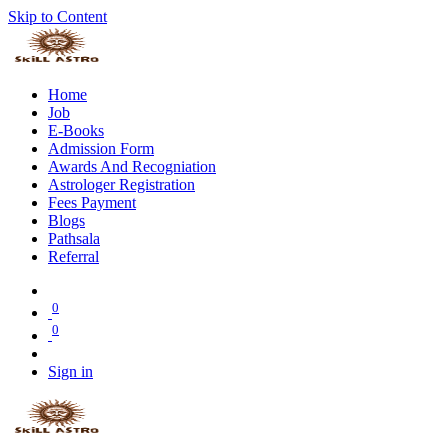
Skip to Content
Home
Job
E-Books
Admission Form
Awards And Recogniation
Astrologer Registration
Fees Payment
Blogs
Pathsala
Referral
0
0
Sign in