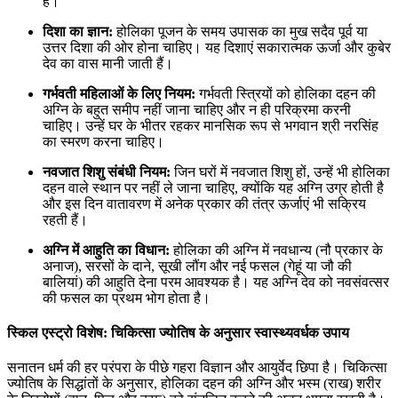
हैं।
दिशा का ज्ञान:
होलिका पूजन के समय उपासक का मुख सदैव पूर्व या
उत्तर दिशा की ओर होना चाहिए। यह दिशाएं सकारात्मक ऊर्जा और कुबेर
देव का वास मानी जाती हैं।
गर्भवती महिलाओं के लिए नियम:
गर्भवती स्त्रियों को होलिका दहन की
अग्नि के बहुत समीप नहीं जाना चाहिए और न ही परिक्रमा करनी
चाहिए। उन्हें घर के भीतर रहकर मानसिक रूप से भगवान श्री नरसिंह
का स्मरण करना चाहिए।
नवजात शिशु संबंधी नियम:
जिन घरों में नवजात शिशु हों, उन्हें भी होलिका
दहन वाले स्थान पर नहीं ले जाना चाहिए, क्योंकि यह अग्नि उग्र होती है
और इस दिन वातावरण में अनेक प्रकार की तंत्र ऊर्जाएं भी सक्रिय
रहती हैं।
अग्नि में आहुति का विधान:
होलिका की अग्नि में नवधान्य (नौ प्रकार के
अनाज), सरसों के दाने, सूखी लौंग और नई फसल (गेहूं या जौ की
बालियां) की आहुति देना परम आवश्यक है। यह अग्नि देव को नवसंवत्सर
की फसल का प्रथम भोग होता है।
स्किल एस्ट्रो विशेष: चिकित्सा ज्योतिष के अनुसार स्वास्थ्यवर्धक उपाय
सनातन धर्म की हर परंपरा के पीछे गहरा विज्ञान और आयुर्वेद छिपा है। चिकित्सा
ज्योतिष के सिद्धांतों के अनुसार, होलिका दहन की अग्नि और भस्म (राख) शरीर