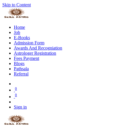
Skip to Content
Home
Job
E-Books
Admission Form
Awards And Recogniation
Astrologer Registration
Fees Payment
Blogs
Pathsala
Referral
0
0
Sign in