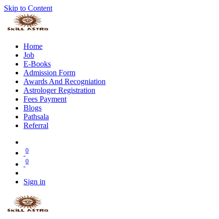
Skip to Content
Home
Job
E-Books
Admission Form
Awards And Recogniation
Astrologer Registration
Fees Payment
Blogs
Pathsala
Referral
0
0
Sign in