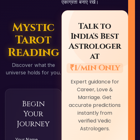
एकाग्रता बनाए रखें।
Mystic
Talk to
India's Best
Tarot
Astrologer
Reading
at
Discover what the
₹1/min Only
universe holds for you.
Expert guidance for
Career, Love &
Marriage. Get
Begin
accurate predictions
Your
instantly from
verified Vedic
Journey
Astrologers.
R
Your Name