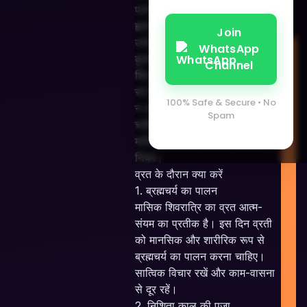
प्राप्त नहीं हो पाता। महादेव सरल
हृदय के हैं, परंतु अनुशासन और शुद्धता
Join
उन्हें अत्यंत प्रिय है। यदि आप अपनी
WhatsApp
कुंडली के ग्रहों को शांत करने और
Channel
शिव कृपा पाने के लिए यह व्रत कर
रहे हैं, तो आपको 'क्या करें' और 'क्या
100% Safe & Secure • No
न करें' के बीच का अंतर स्पष्ट होना
Spam
चाहिए। आइए विस्तार से जानते हैं
I
मासिक शिवरात्रि व्रत के अनिवार्य
P
नियम।
व्रत के दौरान क्या करें
P
1. ब्रह्मचर्य का पालन
मासिक शिवरात्रि का व्रत आत्म-
संयम का प्रतीक है। इस दिन व्रती
E
को मानसिक और शारीरिक रूप से
ब्रह्मचर्य का पालन करना चाहिए।
सात्विक विचार रखें और काम-वासना
से दूर रहें।
2. निशिता काल की पूजा