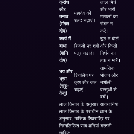
क्रोध
लाल मिर्च
और
और भारी
महादेव को
तनाव
मसालों का
शहद चढ़ाएं।
(मंगल
सेवन न
दोष)
करें।
कार्य में
झूठ न बोलें
बाधा
शिवजी पर शमी
और किसी
(शनि
पत्र चढ़ाएं।
निर्धन का
दोष)
हक न मारें।
तामसिक
भय और
शिवलिंग पर
भोजन और
भ्रम
कुश और जल
नशीली
(राहु-
चढ़ाएं।
वस्तुओं से
केतु)
बचें।
लाल किताब के अनुसार सावधानियां
लाल किताब के प्राचीन ज्ञान के
अनुसार, मासिक शिवरात्रि पर
निम्नलिखित सावधानियां बरतनी
चाहिए: