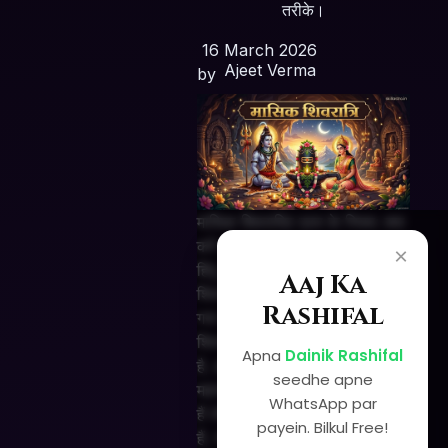
तरीके।
16 March 2026
Ajeet Verma
by
मासिक शिवरात्रि व्रत के नियम: क्या
करें और क्या न करें
×
हिंदू धर्म में शिव भक्ति के लिए मासिक
Aaj Ka
शिवरात्रि का दिन अत्यंत पवित्र माना
Rashifal
गया है। शास्त्रों के अनुसार,
शिवरात्रि का व्रत जितना फलदायी
Apna
Dainik Rashifal
है, इसके नियम उतने ही कड़े और
seedhe apne
महत्वपूर्ण हैं। यदि हम भक्ति तो करते
WhatsApp par
हैं लेकिन नियमों की अनदेखी कर देते
payein. Bilkul Free!
हैं, तो पूजा का पूर्ण आध्यात्मिक लाभ