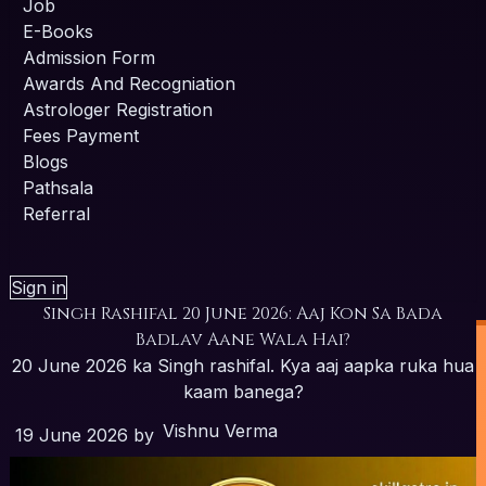
Job
E-Books
Admission Form
Awards And Recogniation
Astrologer Registration
Fees Payment
Blogs
Pathsala
Referral
Sign in
Singh Rashifal 20 June 2026: Aaj Kon Sa Bada
Badlav Aane Wala Hai?
20 June 2026 ka Singh rashifal. Kya aaj aapka ruka hua
kaam banega?
Vishnu Verma
19 June 2026
by