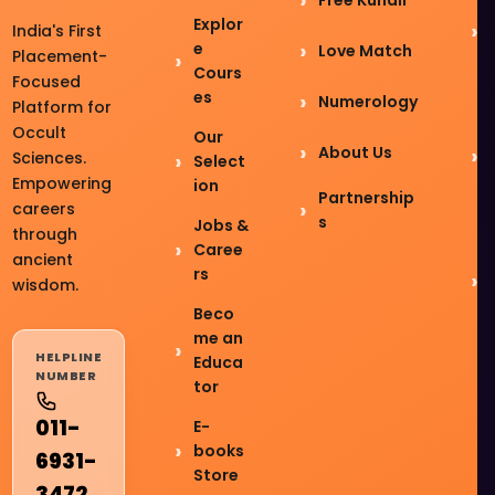
Explor
India's First
e
Love Match
Placement-
Cours
Focused
es
Numerology
Platform for
Occult
Our
About Us
Sciences.
Select
Empowering
ion
Partnership
careers
s
Jobs &
through
Caree
ancient
rs
wisdom.
Beco
me an
HELPLINE
Educa
NUMBER
tor
011-
E-
books
6931-
Store
3472