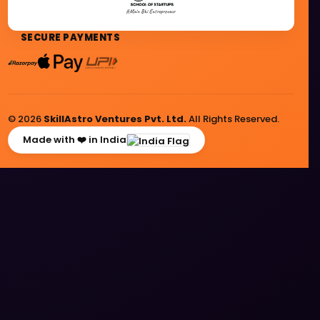
SECURE PAYMENTS
© 2026
SkillAstro Ventures Pvt. Ltd.
All Rights Reserved.
Made with ❤️ in India