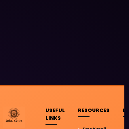
USEFUL
RESOURCES
L
LINKS
Free Kundli